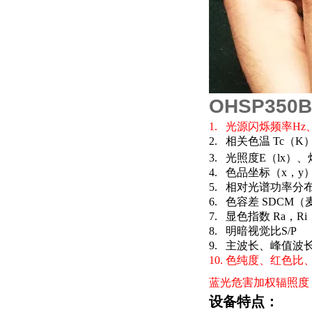
OHSP350B
1.
光源闪烁频率
Hz
2.
相关色温
Tc
（
K
3.
光照度
E
（
lx
）
、
4.
色品坐标（
x
，
y
5.
相对光谱功率分
6.
色容差
SDCM
（
7.
显色指数
Ra
，
Ri
8.
明暗视觉比
S/P
9.
主波长、峰值波
10.
色纯度、红色比
蓝光危害加权辐照度
设备特点：