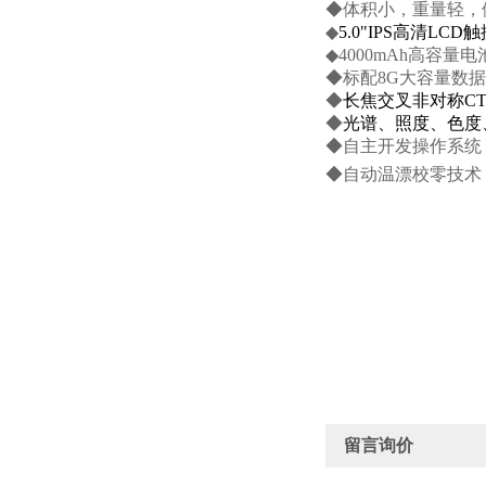
◆体积小，重量轻，
◆
5.0"IPS
高清
LCD
触
◆
4000mAh
高容量电
◆标配
8G
大容量数据
◆
长焦交叉非对称
C
◆
光谱、照度、色度
◆自主开发操作系统
◆自动温漂校零技术
留言询价