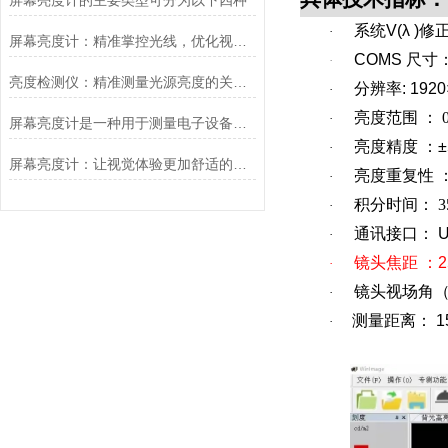
屏幕亮度计的主要类型可分为以下四种
系统
V(λ )
修
·
屏幕亮度计：精准掌控光线，优化视觉体验的利器
COMS
尺寸
·
亮度检测仪：精准测量光源亮度的关键工具
分辨率
: 192
·
亮度范围 ：
·
屏幕亮度计是一种用于测量电子设备屏幕亮度的工具
亮度精度 ：
·
屏幕亮度计：让视觉体验更加舒适的利器
亮度重复性 
·
积分时间：
3
·
通讯接口：
U
·
镜头焦距 ：
2
·
镜头视场角
·
测量距离： 1
·