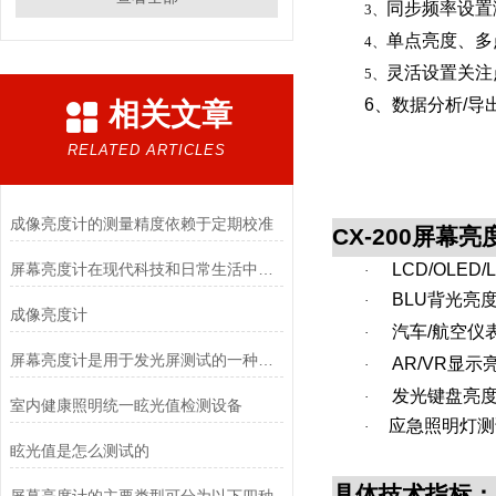
同步频率设置
3、
单点亮度、多
4、
灵活设置关注
5、
6、数据分析
/
导
相关文章
RELATED ARTICLES
成像亮度计的测量精度依赖于定期校准
CX-200
屏幕亮
屏幕亮度计在现代科技和日常生活中扮演着不可少的角色
LCD/OLED/
·
BLU
背光亮
·
成像亮度计
汽车
/
航空仪
·
屏幕亮度计是用于发光屏测试的一种简约式亮度计
AR/VR
显示
·
发光键盘亮
·
室内健康照明统一眩光值检测设备
应急
照明灯测
·
眩光值是怎么测试的
具体技术指标：