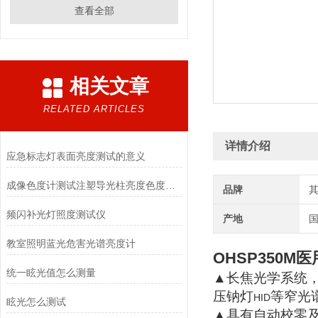
查看全部
相关文章
RELATED ARTICLES
详情介绍
应急标志灯表面亮度测试的意义
成像色度计测试注塑导光柱亮度色度均匀性
品牌
频闪补光灯照度测试仪
产地
教室照明蓝光危害光谱亮度计
OHSP350M
医
统一眩光值怎么测量
▲长焦光学系统
压钠灯
等窄光
HID
眩光怎么测试
▲具有自动校零