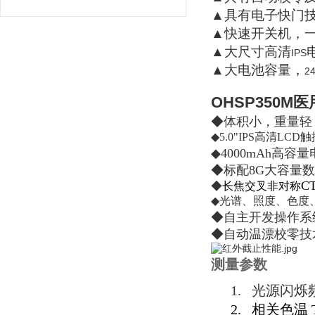
▲具有电子快门
▲快速开关机，
▲大尺寸高清
IPS
▲大电池容量，
2
OHSP350M
医
◆体积小，重量轻
◆
5.0"IPS高清L
◆4000mAh高
◆标配8G大容量数
C
◆
长焦交叉非对称
◆
光谱、照度、色度
◆自主开发操作系
◆自动温漂校零技
测量参数
1.
光源闪烁
2.
相关色温 