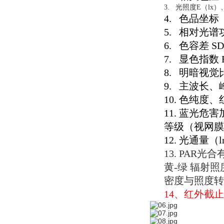
3.
光照度E（lx）
4.
色品坐标（
5.
相对光谱功
6.
色容差 S
7.
显色指数 R
8.
明暗视觉比
9.
主波长、
10. 色纯度
11. 蓝光危
等级（视网膜蓝
12.
光通量（
13. PAR
黄-绿 辐射照
密度与照度转换
14、红外截