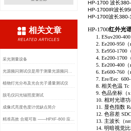
HP-1700 波长380
HP-1700IR波长95
HP-1700波长3
相关文章
HP-1700
红外光
1. ESuv20
RELATED ARTICLES
2. Ee200-95
3. Ee950-17
4. Ee200-17
采光测量设备
5. Ee200-40
光源频闪测试仪是用于测量光源频闪性能的仪器
6. Ee600-76
7. Ere/Eec 
植物灯光分布及光合光子通量测试仪
8. 相关色温 
9. 色品坐标（
脱毛仪闪光辐照度测试
10. 相对光谱
11. 显色指数 R
成像式亮度色度计优缺点简介
12. 色容差 S
精准高效 合规可靠 ——HPXF‑800 应急消防疏散指示灯亮度测试系统优势解析
13. 主波长
14. 明暗视觉比S