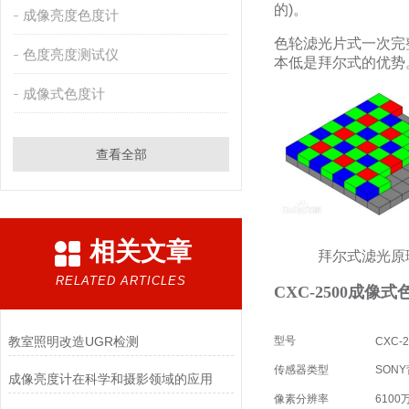
的)。
成像亮度色度计
色轮滤光片式一次完
色度亮度测试仪
本低是拜尔式的优势
成像式色度计
查看全部
相关文章
拜尔式滤光
RELATED ARTICLES
CXC-2500成像
教室照明改造UGR检测
型号
CXC-2
传感器类型
SON
成像亮度计在科学和摄影领域的应用
像素分辨率
6100万