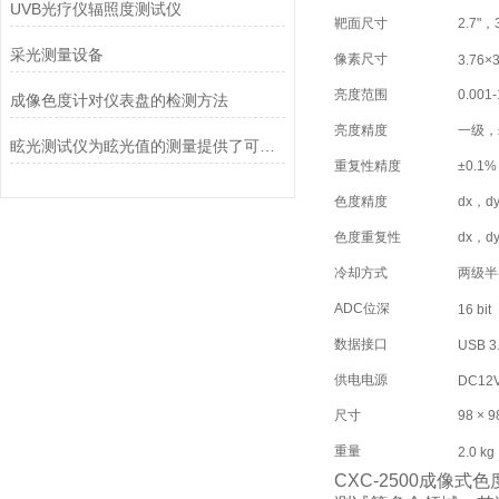
UVB光疗仪辐照度测试仪
靶面尺寸
2.7"，3
采光测量设备
像素尺寸
3.76×
亮度范围
0.00
成像色度计对仪表盘的检测方法
亮度精度
一级，
眩光测试仪为眩光值的测量提供了可靠的量值保障
重复性精度
±0.1
色度精度
dx，
色度重复性
dx，d
冷却方式
两级半
ADC位深
16 bit
数据接口
USB 3
供电电源
DC12V
尺寸
98 ×
重量
2.0 kg
CXC-2500成像