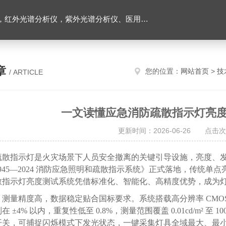
光谱分析仪，光谱照度计，卧式分布光度计，建筑节能检测设备，建筑照明检测设备，绿色建筑检测设备
章
您的位置：
网站首页
>
技
/ ARTICLE
一文读懂应急消防疏散指示灯亮
更新时间：2026-06-26 点击次
疏散指示灯是火灾场景下人员安全撤离的关键引导设施，亮度、
7945—2024 消防应急照明和疏散指示系统》正式落地，传统
散指示灯亮度测试系统凭借标准化、智能化、高精度优势，成为
，测量精度高，数据稳定贴合国标要求。系统搭载高分辨率
CM
 ±4% 以内，重复性低至 0.8%，测量范围覆盖 0.01cd/m² 至
开关，可捕捉闪烁模式下发光状态，一键采集灯具全域最大、最