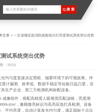
术文章
> 一文读懂应急消防疏散指示灯亮度测试系统突出优势
度测试系统突出优势
数：350次
发光均匀度直接决定黑暗、烟雾环境下的可视效果。伴
单点亮度计漏测、效率低、数据不稳定等短板日益凸显，应
灯具生产企业、第三方检测机构标配设备。
OS 成像组件，搭配高精度人眼视觉匹配滤镜，亮度测
 100000cd/m²，兼顾微亮标识与高亮应急灯具检测。设备
小、平均亮度，自动计算发光均匀度，满足国标十点位