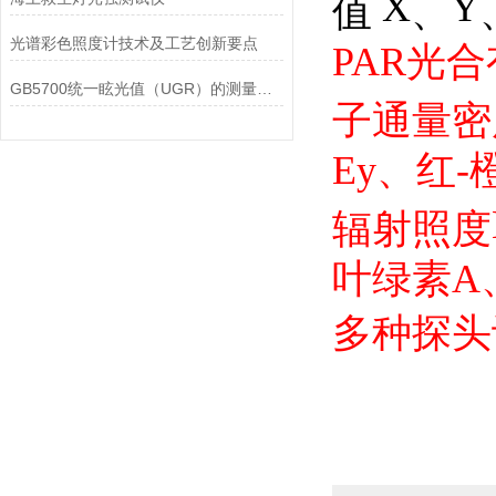
X
Y
值
、
光谱彩色照度计技术及工艺创新要点
PAR
光合
GB5700统一眩光值（UGR）的测量设备
子通量密
Ey
、红
-
辐射照度
叶绿素
A
多种探头