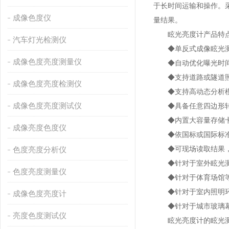
于长时间运输和操作。采
成像色度仪
量结果。
眩光亮度计产品特
汽车灯光检测仪
◆单反式成像眩光测试
成像色度亮度测量仪
◆自动优化曝光时间
◆支持道路或隧道照
成像色度亮度检测仪
◆支持高动态分析模式，可
成像色度亮度测试仪
◆具备任意四边形转矩
◆内置大容量存储卡
成像亮度色度仪
◆依国标或国际标准
◆可现场读取结果，
色度亮度分析仪
◆针对于室外眩光测试
色度亮度测量仪
◆针对于体育场馆等环
◆针对于室内照明环境
成像色度亮度计
◆针对于城市玻璃幕墙
亮度色度测试仪
眩光亮度计的眩光测试